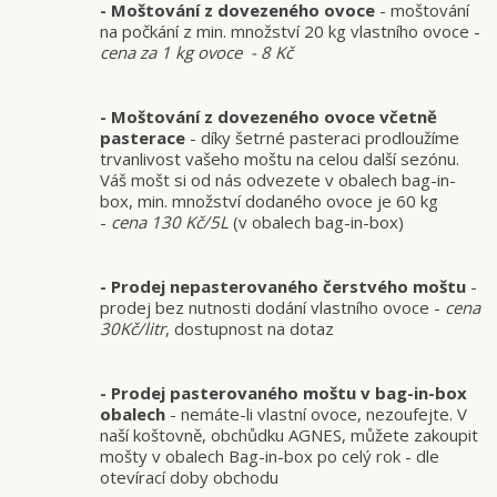
-
Moštování z dovezeného ovoce
- moštování
na počkání z min. množství 20 kg vlastního ovoce -
cena za 1 kg ovoce - 8 Kč
- Moštování z dovezeného ovoce včetně
pasterace
- díky šetrné pasteraci prodloužíme
trvanlivost vašeho moštu na celou další sezónu.
Váš mošt si od nás odvezete v obalech bag-in-
box, min. množství dodaného ovoce je 60 kg
-
cena 130 Kč/5L
(v obalech bag-in-box)
- Prodej nepasterovaného čerstvého moštu
-
prodej bez nutnosti dodání vlastního ovoce -
cena
30Kč/litr
, dostupnost na dotaz
-
Prodej pasterovaného moštu v bag-in-box
obalech
- nemáte-li vlastní ovoce, nezoufejte. V
naší koštovně, obchůdku AGNES, můžete zakoupit
mošty v obalech Bag-in-box po celý rok - dle
otevírací doby obchodu