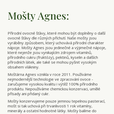
Mošty Agnes:
Přírodní ovocné šťávy, které mohou být doplněny o další
ovocné šťávy dle různých příchutí. Naše mošty jsou
vyráběny způsobem, který uchovává přírodní charakter
nápoje. Mošty Agnes jsou jedinečné a výjimečné nápoje,
které nejenže jsou vynikajícím zdrojem vitamínů,
přírodního cukru (fruktózy), pektinů, kyselin a dalších
přírodních látek, ale také se mohou pyšnit vysokým
obsahem vlákniny.
Moštárna Agnes vznikla v roce 2011. Používáme
nejmodernější technologie ve zpracování ovoce -
zaručujeme vysokou kvalitu i výtěž 100% přírodního
produktu. Nepoužíváme chemickou konzervaci, umělé
přísady ani přidaný cukr.
Mošty konzervujeme pouze jemnou tepelnou pasterací,
mošt si tak uchová při trvanlivosti 1 rok vitamíny,
minerály a ostatní hodnotné látky. Mošty balíme do