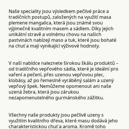
Naše speciality jsou výsledkem pečlivé práce a
tradičních postupů, založených na využití masa
plemene mangalica, která jsou známé svou
výjimečně kvalitním masem a sádlem. Díky jejich
unikátní stravě a volnému chovu na našich
pastvinách nabízejí maso a tuk, které jsou bohaté
na chuť a mají vynikající výživové hodnoty.
V naší nabídce naleznete širokou škálu produktů –
od tradičního vepřového sádla, které je ideální pro
vaření a pečení, přes uzenou vepřovou plec,
klobásy, až po řemeslně vyráběný salám a uzený
vepřový špek. Nemůžeme opomenout ani naše
uzená žebra, která jsou zárukou
nezapomenutelného gurmánského zážitku.
Všechny naše produkty jsou pečlivě uzeny s
využitím kvalitního dřeva, které masu dodává jeho
charakteristickou chuť a aroma. Kromě toho